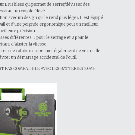
eur Brushless qui permet de serrer/dévisser des
essitant un couple élevé.
tion avec un design qui le rend plus léger. Il est équipé
vail et d’une poignée ergonomique pour un meilleur
eilleure précision.
esses différentes: 3 pour le serrage et 2 pour le
tant d’ajuster la vitesse.
ecteur de rotation qui permet également de verrouiller
éviter un démarrage accidentel de l’outil.
T PAS COMPATIBLE AVEC LES BATTERIES 2.0AH