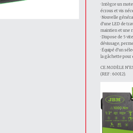
· Intègre un mot
écrous et vis néc
· Nouvelle généra
d’une LED de tra
maintien et une m
· Dispose de 5 vit
dévissage, permet
· Équipé d’un sél
la gâchette pour 
CE MODÈLE N’ES
(REF : 60012).