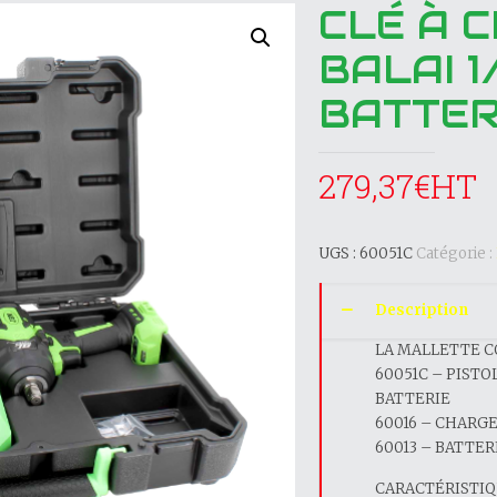
CLÉ À 
BALAI 
BATTER
279,37
€
UGS :
60051C
Catégorie :
Description
LA MALLETTE C
60051C – PISTO
BATTERIE
60016 – CHARG
60013 – BATTER
CARACTÉRISTIQU